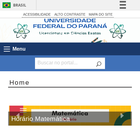
BRASIL
Simplifique!
ACESSIBILIDADE
ALTO CONTRASTE
MAPA DO SITE
Comunica BR
Curso de Licenciatura Palotina
Participe
Acesso à informação
Menu
Legislação
Canais
Home
Anterior
Próximo
Horário Matemática
Slide
Slide