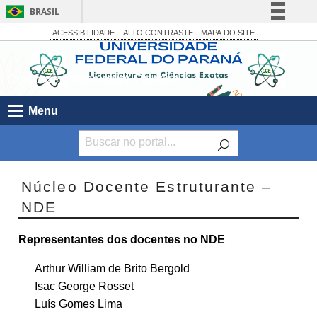
BRASIL
Simplifique!
ACESSIBILIDADE
ALTO CONTRASTE
MAPA DO SITE
Comunica BR
Curso de Licenciatura Palotina
Participe
Acesso à informação
Menu
Legislação
Canais
Núcleo Docente Estruturante –
NDE
Representantes dos docentes no NDE
Arthur William de Brito Bergold
Isac George Rosset
Luís Gomes Lima