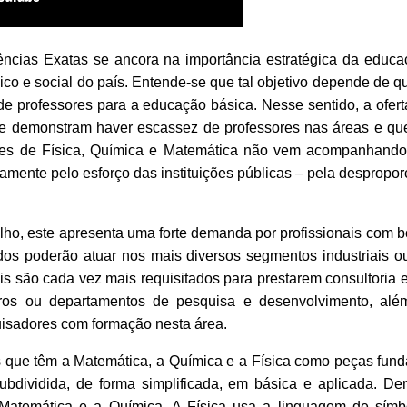
ncias Exatas se ancora na importância estratégica da educaç
o e social do país. Entende-se que tal objetivo depende de q
e professores para a educação básica. Nesse sentido, a ofert
e demonstram haver escassez de professores nas áreas e que t
ores de Física, Química e Matemática não vem acompanhand
amente pelo esforço das instituições públicas – pela despropor
ho, este apresenta uma forte demanda por profissionais com b
os poderão atuar nos mais diversos segmentos industriais o
nais são cada vez mais requisitados para prestarem consultori
ntros ou departamentos de pesquisa e desenvolvimento, alé
isadores com formação nesta área.
s que têm a Matemática, a Química e a Física como peças fund
bdividida, de forma simplificada, em básica e aplicada. De
 Matemática e a Química. A Física usa a linguagem de sím