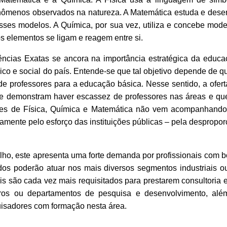
nômenos observados na natureza. A Matemática estuda e dese
esses modelos. A Química, por sua vez, utiliza e concebe mod
s elementos se ligam e reagem entre si.
ncias Exatas se ancora na importância estratégica da educaç
o e social do país. Entende-se que tal objetivo depende de q
e professores para a educação básica. Nesse sentido, a ofert
e demonstram haver escassez de professores nas áreas e que t
ores de Física, Química e Matemática não vem acompanhand
amente pelo esforço das instituições públicas – pela despropor
ho, este apresenta uma forte demanda por profissionais com b
os poderão atuar nos mais diversos segmentos industriais o
nais são cada vez mais requisitados para prestarem consultori
ntros ou departamentos de pesquisa e desenvolvimento, alé
isadores com formação nesta área.