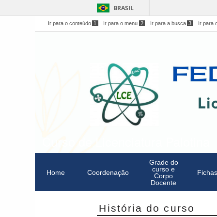
BRASIL
Ir para o conteúdo
1
Ir para o menu
2
Ir para a busca
3
Ir para 
Curso de Licenciatura Palotina
Grade do
curso e
Home
Coordenação
Fichas
Corpo
Docente
História do curso