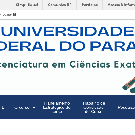
Simplifique!
Comunica BR
Participe
Acesso à infor
o rodapé
4
Planejamento
Trabalho de
 1
O curso
Estratégico do
Conclusão
Pesquis
curso
de Curso